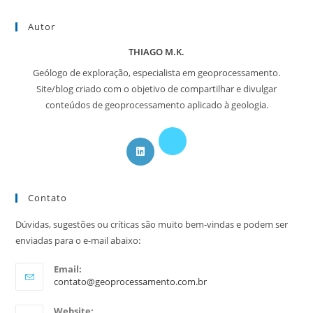
Autor
THIAGO M.K.
Geólogo de exploração, especialista em geoprocessamento.
Site/blog criado com o objetivo de compartilhar e divulgar
conteúdos de geoprocessamento aplicado à geologia.
Abre
Abre
em
em
uma
uma
nova
Contato
nova
aba
aba
Dúvidas, sugestões ou críticas são muito bem-vindas e podem ser
enviadas para o e-mail abaixo:
Email:
Abre
contato@geoprocessamento.com.br
em
seu
Website: